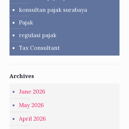
konsultan pajak surabaya
Pajak
regulasi pajak
Tax Consultant
Archives
June 2026
May 2026
April 2026