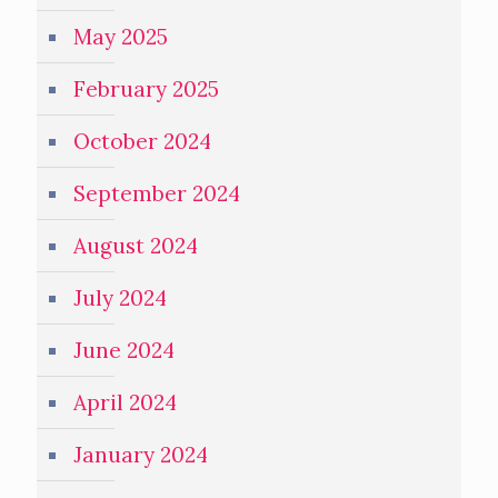
May 2025
February 2025
October 2024
September 2024
August 2024
July 2024
June 2024
April 2024
January 2024