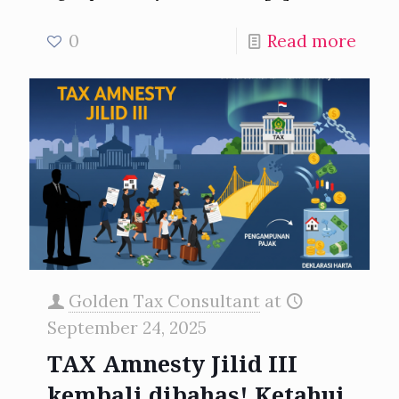
0
Read more
Golden Tax Consultant
at
September 24, 2025
TAX Amnesty Jilid III
kembali dibahas! Ketahui