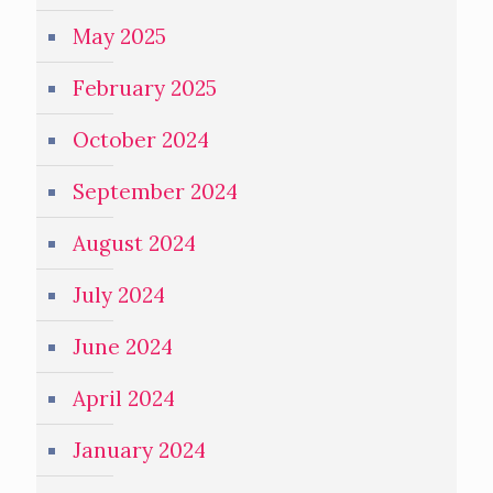
May 2025
February 2025
October 2024
September 2024
August 2024
July 2024
June 2024
April 2024
January 2024