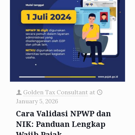
Golden Tax Consultant
at
January 5, 2026
Cara Validasi NPWP dan
NIK: Panduan Lengkap
Wajib Pajak