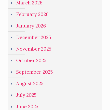
March 2026
February 2026
January 2026
December 2025
November 2025
October 2025
September 2025
August 2025
July 2025
June 2025