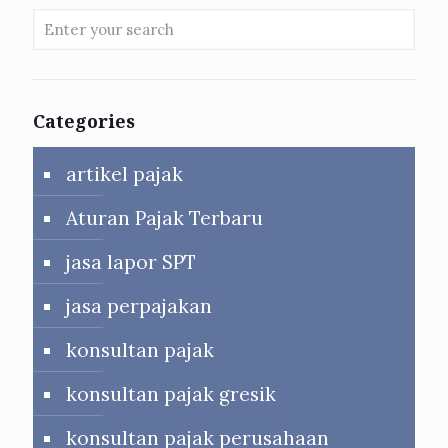
Categories
artikel pajak
Aturan Pajak Terbaru
jasa lapor SPT
jasa perpajakan
konsultan pajak
konsultan pajak gresik
konsultan pajak perusahaan