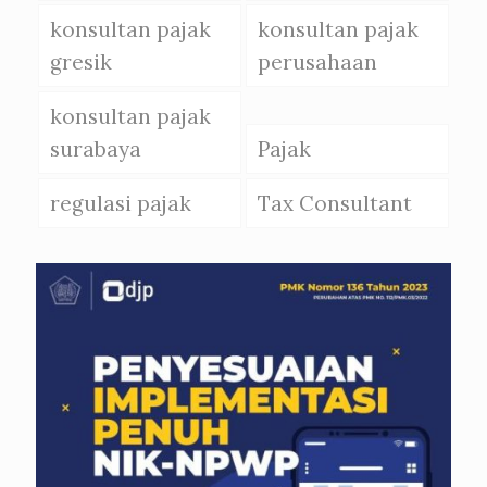
konsultan pajak
konsultan pajak
gresik
perusahaan
konsultan pajak
surabaya
Pajak
regulasi pajak
Tax Consultant