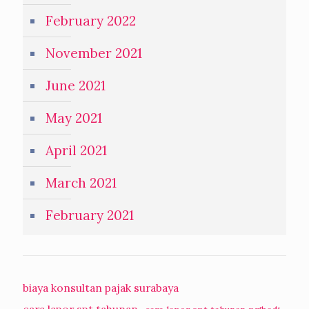
February 2022
November 2021
June 2021
May 2021
April 2021
March 2021
February 2021
biaya konsultan pajak surabaya