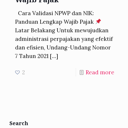
Cara Validasi NPWP dan NIK:
Panduan Lengkap Wajib Pajak
Latar Belakang Untuk mewujudkan
administrasi perpajakan yang efektif
dan efisien, Undang-Undang Nomor
7 Tahun 2021
[…]
2
Read more
Search