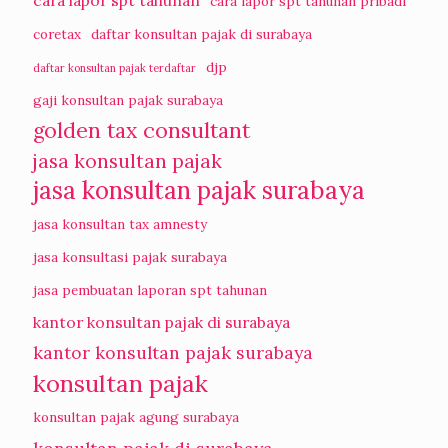
cara lapor spt tahunan
cara lapor spt tahunan pribadi
coretax
daftar konsultan pajak di surabaya
djp
daftar konsultan pajak terdaftar
gaji konsultan pajak surabaya
golden tax consultant
jasa konsultan pajak
jasa konsultan pajak surabaya
jasa konsultan tax amnesty
jasa konsultasi pajak surabaya
jasa pembuatan laporan spt tahunan
kantor konsultan pajak di surabaya
kantor konsultan pajak surabaya
konsultan pajak
konsultan pajak agung surabaya