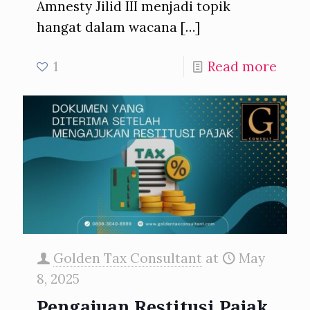
Amnesty Jilid III menjadi topik
hangat dalam wacana
[…]
1
Read more
Golden Tax Consultant
at
May
8, 2025
Pengajuan Restitusi Pajak