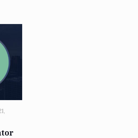
1,
ntor