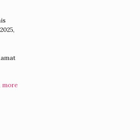
is
2025,
i
alamat
d more