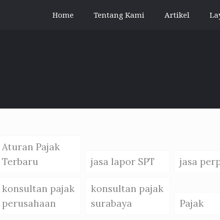
Home
Tentang Kami
Artikel
La
Aturan Pajak
Terbaru
jasa lapor SPT
jasa per
konsultan pajak
konsultan pajak
perusahaan
surabaya
Pajak